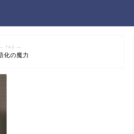
― TAG ―
語化の魔力