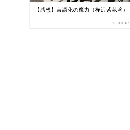
【感想】言語化の魔力（樺沢紫苑著）
10:49 P