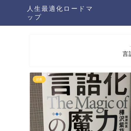
人生最適化ロードマ
ップ
言
読書