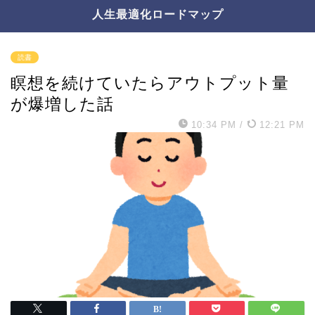
人生最適化ロードマップ
読書
瞑想を続けていたらアウトプット量
が爆増した話
10:34 PM
/
12:21 PM