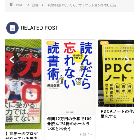
HOME
読書
瞑想を続けていたらアウトプット量が爆増した話
RELATED POST
読書
読書
PDCAノートの作成
慣化する
年間12万円の予算で100
6:4
冊読んで4冊のホームラ
ン本と出会う
書評】世界一のプロゲ
6:55 PM
マーがやっている努力