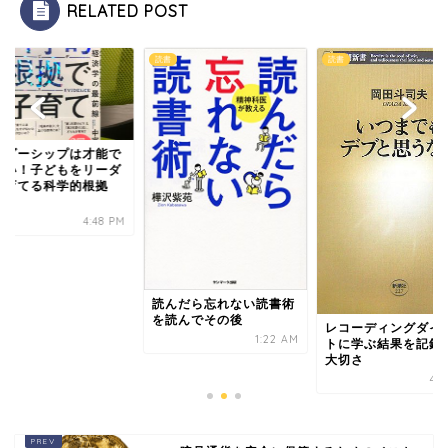
RELATED POST
読書
読書
ーダーシップは才能で
ない！子どもをリーダ
に育てる科学的根拠
.
4:48 PM
読んだら忘れない読書術
を読んでその後
レコーディングダイ
1:22 AM
トに学ぶ結果を記録
大切さ
4:4