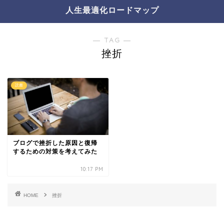
人生最適化ロードマップ
― TAG ―
挫折
読書
ブログで挫折した原因と復帰
するための対策を考えてみた
10:17 PM
HOME
挫折