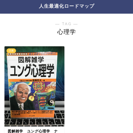
人生最適化ロードマップ
― TAG ―
心理学
読書
図解雑学 ユング心理学 ナ