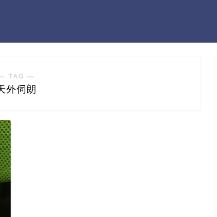
― TAG ―
天外伺朗