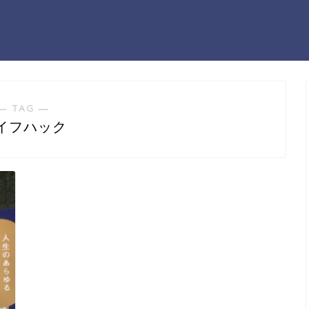
― TAG ―
イフハック