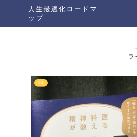
人生最適化ロードマ
ップ
ラ
読書